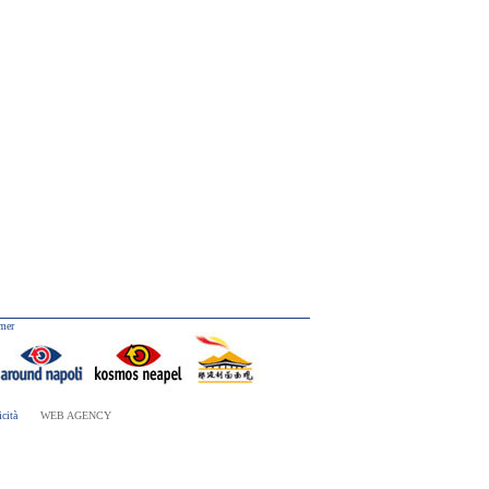
mer
cità
WEB AGENCY