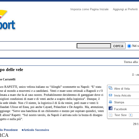
Imposta come Pagina Iniziale
Aggiungi ai Preferi
Nel s
Torna alla 
po delle vele
5 - c
 Carratelli
sco RAPETTI, unico velista italiano su “Alinghi” scommette su Napoli: “E’ stata
Altre di Vela
ime al mondo a muoversi e a candidarsi. Venti e mare sono ottimali a Bagnoli e c’è
lmata a mare che fa al caso nostro. Probabilmente decideremo di gareggiare dove ci
Invia Articolo
igliori condizioni di mare e di venti anche a scapito della logistica”. Dunque, è
Stampa
a sede ideale. Non c’è niente, la logistica è di là da venire, però mare e venti li
llaudati Ulisse ed Enea, poi anche Cayard, Pelaschier e De Angelis. Ma, attenzione,
Facebook
aggiunge: “Serve una banchina di un chilometro e mezzo per ospitare quindici, venti
E allora? Rapetti: “Sul nostro tavolo, da Napoli è arrivata solo la bozza di disegno
Text Size
getto e nulla più”.
29/1
olo Precedente
■
Articolo Successivo
RCA