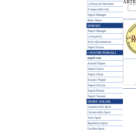
ARTI
La Storia dei Mondiali
Il tempo delle vele
Napoli Manager
Radio Marte
SERVIZI
Napoli Manager
La tua posta
Scrivi alla redazione
Napoli Forum
I NOSTRI PORTALI
napoli.com
Around Naples
Napoli Calcio
Napoli China
Kosmos Neapel
Napoli OnLine
Napoli Portals
Napoli Vacanze
SPORT ONLINE
Gazzetta dello Sport
Corriere dello Sport
Tutto Sport
Repubblica Sport
CorrSera Sport