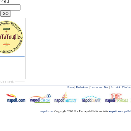
COLI
Home
|
Redazione
|
Lavora con Noi
|
Scrivici
|
Disclai
napoli.com
Copyright 2006 © - Per la pubblicità contatta
napoli.com
pubbli