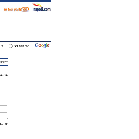
ti
ito
Nel web con
ricerca
ontinua
1/2003