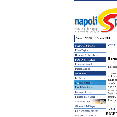
Anno - N°218 - 6 Agosto 2026
VELA
NAPOLI SPORT
Prima Pagina
Risultati & Classifiche
Il tem
FOTO & VIDEO
I Goal del Napoli
di
Mimmo
Photogalleries
France
SPECIALI
tra le pr
Le Dirette
quella co
N
A
poli in fest
A
sono le m
Bagnoli l
Phard Campione
hanno co
La Mano de Dios
Rapetti 
barche”. 
I numeri del Napoli
di un pro
Germania 2006
Giovanili del Napoli
■
Artic
Un Napoletano al Giro
RICE
Maradona: la Favola