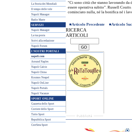
“Ci sono città che stanno lavorando da 
La Storia dei Mondiali
essere operativa subito”. Russell Coutts
Il tempo delle vele
cominciato nulla, né la bonifica né i lavo
Napoli Manager
Radio Marte
■
Articolo Precedente
■
Articolo Suc
SERVIZI
RICERCA
Napoli Manager
ARTICOLI
La tua posta
Scrivi alla redazione
Napoli Forum
I NOSTRI PORTALI
napoli.com
Around Naples
Napoli Calcio
Napoli China
Kosmos Neapel
Napoli OnLine
Napoli Portals
Napoli Vacanze
SPORT ONLINE
Gazzetta dello Sport
Corriere dello Sport
Tutto Sport
Repubblica Sport
CorrSera Sport