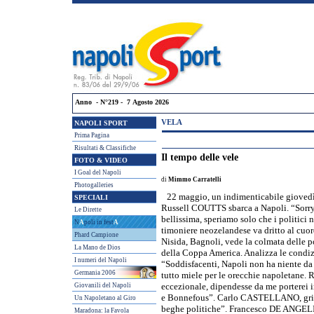
Anno - N°219 - 7 Agosto 2026
VELA
NAPOLI SPORT
Prima Pagina
Risultati & Classifiche
Il tempo delle vele
FOTO & VIDEO
I Goal del Napoli
di
Mimmo Carratelli
Photogalleries
22 maggio, un indimenticabile giovedì
SPECIALI
Russell COUTTS sbarca a Napoli. “Sorry
Le Dirette
bellissima, speriamo solo che i politici n
N
A
poli in fest
A
timoniere neozelandese va dritto al cuor
Phard Campione
Nisida, Bagnoli, vede la colmata delle po
La Mano de Dios
della Coppa America. Analizza le condi
I numeri del Napoli
“Soddisfacenti, Napoli non ha niente da
Germania 2006
tutto miele per le orecchie napoletane. 
Giovanili del Napoli
eccezionale, dipendesse da me porterei
e Bonnefous”. Carlo CASTELLANO, grinde
Un Napoletano al Giro
beghe politiche”. Francesco DE ANGELIS
Maradona: la Favola