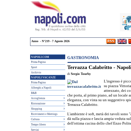
Anno - N°219 - 7 Agosto 2026
NAPOLI.COM
GASTRONOMIA
Prima Pagina
Terrazza Calabritto - Napol
Sport
Archivio
di
Sergio Tourby
NAPOLI VACANZE
L'ingresso è picc
Prima Pagina
su piazza Vittori
Alberghi a Napoli
attrezzato, dei c
B&B
che porta, al primo piano, ad un locale 
Accoglienza
eleganza, con vista su un suggestivo spi
Ristorazione
Terrazza Calabritto.
Shopping
L'ambiente è soft, metà dei tavoli sono "
Ricevimenti e Meetings
dà sulla piazza e lascia ampia veduta sul 
Cultura
dell'ottima cucina dello chef Enzo Polite
Tempo libero
Servizi