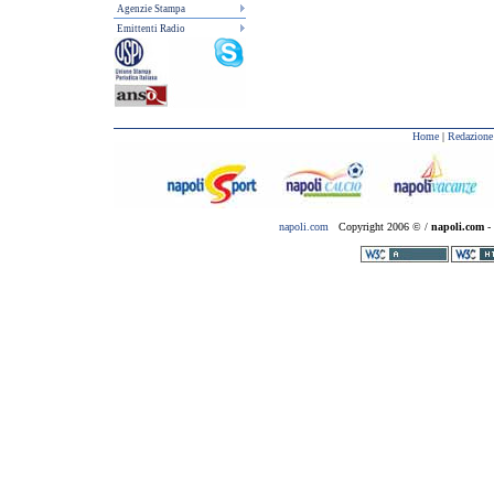
Agenzie Stampa
Emittenti Radio
Home
|
Redazione
napoli.com
Copyright 2006 © /
napoli.com
- 