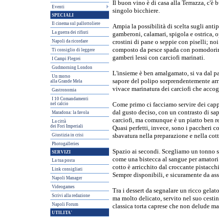
Il buon vino è di casa alla Terrazza, c'è 
Eventi
singolo bicchiere.
SPECIALI
Il cinema sul pallottoliere
Ampia la possibilità di scelta sugli anti
La guerra dei rifiuti
gamberoni, calamari, spigola e ostrica, o
Napoli da ricordare
crostini di pane o seppie con piselli; n
composto da pesce spada con pomodorini e
Ti consiglio di leggere
gamberi lessi con carciofi marinati.
I Campi Flegrei
Gudmorning London
L'insieme è ben amalgamato, si va dal pa
Un morso
sapore del polipo sorprendentemente arri
alla Grande Mela
vivace marinatura dei carciofi che accog
Gastronomia
I 10 Comandamenti
nel calcio
Come primo ci facciamo servire dei cappel
dal gusto deciso, con un contrasto di sa
Maradona: la favola
carciofi, ma comunque è un piatto ben re
La città
dei Fori Imperiali
Quasi perfetti, invece, sono i paccheri 
Giustizia in crisi
sbavatura nella preparazione e nella cottu
Photogalleries
Spazio ai secondi. Scegliamo un tonno sc
SERVIZI
come una bistecca al sangue per amatori 
La tua posta
cotto è arricchito dal croccante pistacch
Link consigliati
Sempre disponibili, e sicuramente da assa
Napoli Manager
Videogames
Tra i dessert da segnalare un ricco gelat
Scrivi alla redazione
ma molto delicato, servito nel suo cestin
Napoli Forum
classica torta caprese che non delude mai
UTILITA'