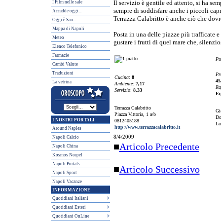
I Film nelle sale
Il servizio è gentile ed attento, si ha sem
sempre di soddisfare anche i piccoli capr
Accadde oggi...
Terrazza Calabritto è anche ciò che dovr
Oggi è San...
Mappa di Napoli
Posta in una delle piazze più trafficate 
Meteo
gustare i frutti di quel mare che, silenzi
Elenco Telefonico
Farmacie
Pu
Cambi Valute
Traduzioni
Pr
Cucina
:
8
45
La vetrina
Ambiente
:
7,17
Ra
Servizio
:
8,33
Eq
Terrazza Calabritto
Gi
Piazza Vittoria, 1 a/b
Do
I NOSTRI PORTALI
0812405188
Lu
http://www.terrazzacalabritto.it
Around Naples
8/4/2009
Napoli Calcio
■
Articolo Precedente
Napoli China
Kosmos Neapel
Napoli Portals
■
Articolo Successivo
Napoli Sport
Napoli Vacanze
INFORMAZIONE
Quotidiani Italiani
Quotidiani Esteri
Quotidiani OnLine