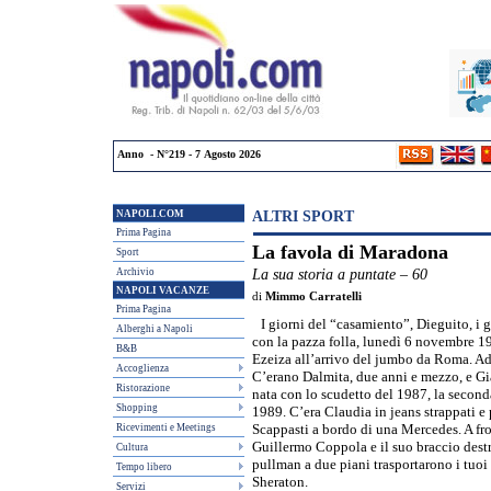
Anno - N°219 - 7 Agosto 2026
NAPOLI.COM
ALTRI SPORT
Prima Pagina
La favola di Maradona
Sport
Archivio
La sua storia a puntate – 60
NAPOLI VACANZE
di
Mimmo Carratelli
Prima Pagina
I giorni del “casamiento”, Dieguito, i 
Alberghi a Napoli
con la pazza folla, lunedì 6 novembre 19
B&B
Ezeiza all’arrivo del jumbo da Roma. Ad 
Accoglienza
C’erano Dalmita, due anni e mezzo, e Gia
Ristorazione
nata con lo scudetto del 1987, la secon
Shopping
1989. C’era Claudia in jeans strappati e 
Ricevimenti e Meetings
Scappasti a bordo di una Mercedes. A fro
Guillermo Coppola e il suo braccio dest
Cultura
pullman a due piani trasportarono i tuoi 
Tempo libero
Sheraton.
Servizi