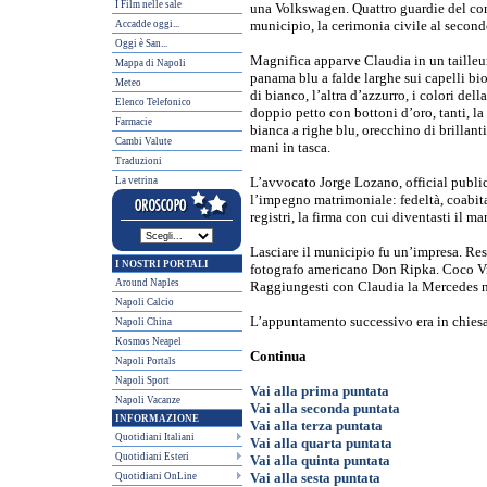
I Film nelle sale
una Volkswagen. Quattro guardie del corpo
Accadde oggi...
municipio, la cerimonia civile al secon
Oggi è San...
Magnifica apparve Claudia in un tailleur
Mappa di Napoli
panama blu a falde larghe sui capelli bio
Meteo
di bianco, l’altra d’azzurro, i colori del
Elenco Telefonico
doppio petto con bottoni d’oro, tanti, la
Farmacie
bianca a righe blu, orecchino di brillanti
Cambi Valute
mani in tasca.
Traduzioni
La vetrina
L’avvocato Jorge Lozano, official public
l’impegno matrimoniale: fedeltà, coabita
registri, la firma con cui diventasti il m
Lasciare il municipio fu un’impresa. Res
I NOSTRI PORTALI
fotografo americano Don Ripka. Coco Vi
Around Naples
Raggiungesti con Claudia la Mercedes ne
Napoli Calcio
L’appuntamento successivo era in chiesa,
Napoli China
Kosmos Neapel
Continua
Napoli Portals
Napoli Sport
Vai alla prima puntata
Napoli Vacanze
Vai alla seconda puntata
INFORMAZIONE
Vai alla terza puntata
Quotidiani Italiani
Vai alla quarta puntata
Quotidiani Esteri
Vai alla quinta puntata
Quotidiani OnLine
Vai alla sesta puntata