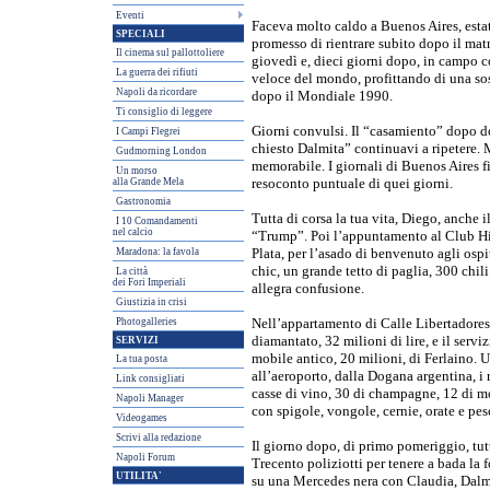
Eventi
Faceva molto caldo a Buenos Aires, estat
SPECIALI
promesso di rientrare subito dopo il matr
Il cinema sul pallottoliere
giovedì e, dieci giorni dopo, in campo c
La guerra dei rifiuti
veloce del mondo, profittando di una sos
Napoli da ricordare
dopo il Mondiale 1990.
Ti consiglio di leggere
Giorni convulsi. Il “casamiento” dopo d
I Campi Flegrei
chiesto Dalmita” continuavi a ripetere. 
Gudmorning London
memorabile. I giornali di Buenos Aires fin
Un morso
alla Grande Mela
resoconto puntuale di quei giorni.
Gastronomia
Tutta di corsa la tua vita, Diego, anche 
I 10 Comandamenti
nel calcio
“Trump”. Poi l’appuntamento al Club Hip
Maradona: la favola
Plata, per l’asado di benvenuto agli ospit
chic, un grande tetto di paglia, 300 chili 
La città
dei Fori Imperiali
allegra confusione.
Giustizia in crisi
Photogalleries
Nell’appartamento di Calle Libertadores 
diamantato, 32 milioni di lire, e il serviz
SERVIZI
mobile antico, 20 milioni, di Ferlaino.
La tua posta
all’aeroporto, dalla Dogana argentina, i 
Link consigliati
casse di vino, 30 di champagne, 12 di mo
Napoli Manager
con spigole, vongole, cernie, orate e pes
Videogames
Scrivi alla redazione
Il giorno dopo, di primo pomeriggio, tut
Napoli Forum
Trecento poliziotti per tenere a bada la f
UTILITA'
su una Mercedes nera con Claudia, Dalmi