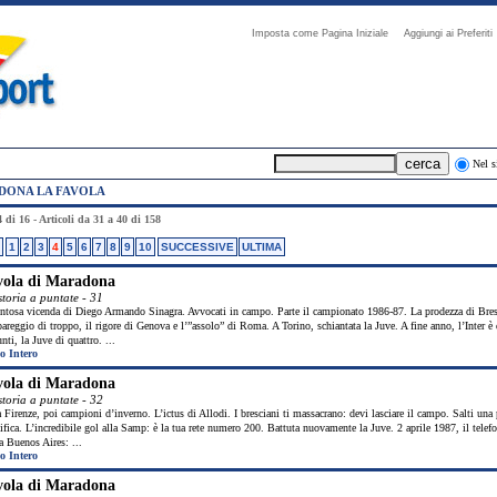
Imposta come Pagina Iniziale
Aggiungi ai Preferi
Nel s
ONA LA FAVOLA
 di 16 - Articoli da 31 a 40 di 158
1
2
3
4
5
6
7
8
9
10
SUCCESSIVE
ULTIMA
vola di Maradona
storia a puntate - 31
ntosa vicenda di Diego Armando Sinagra. Avvocati in campo. Parte il campionato 1986-87. La prodezza di Bres
areggio di troppo, il rigore di Genova e l’”assolo” di Roma. A Torino, schiantata la Juve. A fine anno, l’Inter è 
nti, la Juve di quattro. ...
o Intero
vola di Maradona
storia a puntate - 32
 Firenze, poi campioni d’inverno. L’ictus di Allodi. I bresciani ti massacrano: devi lasciare il campo. Salti una 
ifica. L’incredibile gol alla Samp: è la tua rete numero 200. Battuta nuovamente la Juve. 2 aprile 1987, il telef
a Buenos Aires: ...
o Intero
vola di Maradona