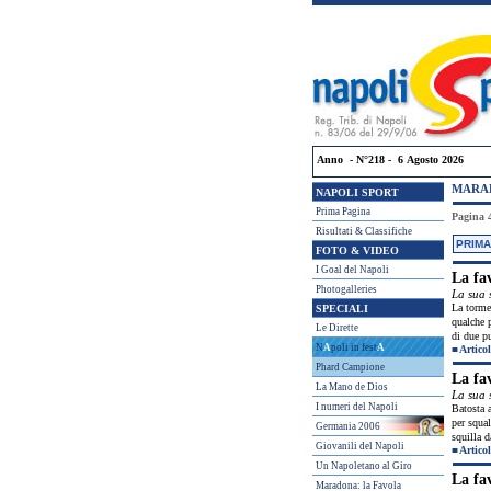
Anno - N°218 - 6 Agosto 2026
MARAD
NAPOLI SPORT
Prima Pagina
Pagina 4
Risultati & Classifiche
PRIMA
FOTO & VIDEO
I Goal del Napoli
La fa
Photogalleries
La sua 
La torme
SPECIALI
qualche p
Le Dirette
di due pu
N
A
poli in fest
A
■
Articol
Phard Campione
La fa
La Mano de Dios
La sua 
I numeri del Napoli
Batosta a
per squal
Germania 2006
squilla d
Giovanili del Napoli
■
Articol
Un Napoletano al Giro
La fa
Maradona: la Favola