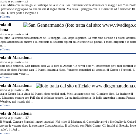
storia a puntate - 33
ia sul Milan con un tuo gol è l’anticipo della felicità. Poi l’indimenticabile domenica di maggio nel “San Paol
 passione e soggiogato dal timore che il sogno sfumi. Ma basta il pareggio con la Fiorentina ed è scudetto: 10
987. L’Inter perde a Bergamo e ...
o Intero
ola di
dona
storia a puntate - 34
to, pibe, la straordinaria domenica del 10 maggio 1987 dopo la partita. La festa sino all’alba e i fuochi artificia
llegria addobbata di azzurro e di centinaia di scudetti dipinti sulle strade e sui palazzi. I motti originali e le canzo
ce. ...
o Intero
vola di Maradona
storia a puntate - 35
bre dello scudetto. Con Bianchi non va. Il coro di Ascoli: “Te ne vai o no?”. Insofferenza per i tuoi continui v
 festa bis dopo l’ultima gara. Il Napoli ingaggia Hugo. Vengono annunciati gli acquisti di Careca e Francini. E,
la squadra corre verso ...
o Intero
vola di Maradona
storia a puntate – 36
ata in Coppa Italia vinta dal Napoli dopo undici anni. Metti a segno sette reti, Giordano dieci. Le ingiurie di
L’incontro-scontro con Pelè che ti definisce grasso. La tua fredda risposta. In Italia-Argentina ti marca Ferrara. 
 Wembley nel ricordo del ...
o Intero
vola di Maradona
storia a puntate – 37
di Moggi. Careca e Francini i nuovi acquisti. Nel ritiro di Madonna di Campiglio arrivi a fine luglio da Cuba d
dato per le vacanze dopo la stressante Coppa America. Il colloquio con Fidel Castro. Gli insulti di Brescia. Incre
aolo”: i tifosi ...
o Intero