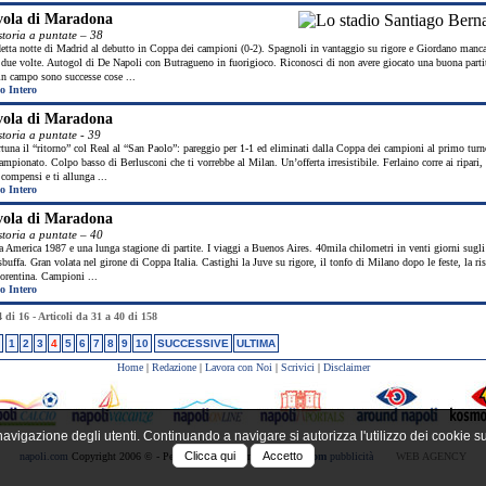
vola di Maradona
storia a puntate – 38
etta notte di Madrid al debutto in Coppa dei campioni (0-2). Spagnoli in vantaggio su rigore e Giordano manca
 due volte. Autogol di De Napoli con Butragueno in fuorigioco. Riconosci di non avere giocato una buona parti
in campo sono successe cose ...
o Intero
vola di Maradona
storia a puntate - 39
tuna il “ritorno” col Real al “San Paolo”: pareggio per 1-1 ed eliminati dalla Coppa dei campioni al primo turn
ampionato. Colpo basso di Berlusconi che ti vorrebbe al Milan. Un’offerta irresistibile. Ferlaino corre ai ripari, 
i compensi e ti allunga ...
o Intero
vola di Maradona
storia a puntate – 40
America 1987 e una lunga stagione di partite. I viaggi a Buenos Aires. 40mila chilometri in venti giorni sugli 
buffa. Gran volata nel girone di Coppa Italia. Castighi la Juve su rigore, il tonfo di Milano dopo le feste, la ri
iorentina. Campioni ...
o Intero
 di 16 - Articoli da 31 a 40 di 158
1
2
3
4
5
6
7
8
9
10
SUCCESSIVE
ULTIMA
Home
|
Redazione
|
Lavora con Noi
|
Scrivici
|
Disclaimer
avigazione degli utenti. Continuando a navigare si autorizza l'utilizzo dei cookie s
Clicca qui
Accetto
napoli.com
Copyright 2006 © - Per la pubblicità contatta
napoli.com
pubblicità
WEB AGENCY