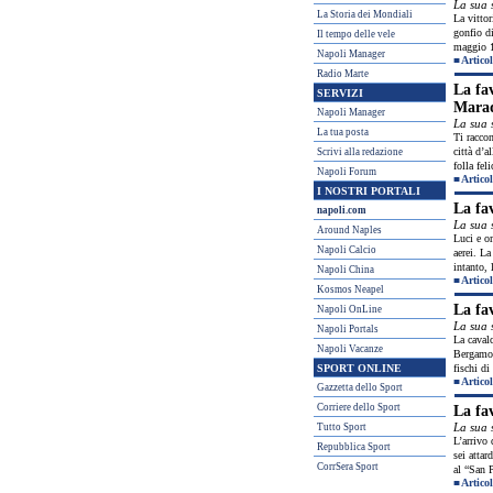
La sua 
La Storia dei Mondiali
La vittor
gonfio di
Il tempo delle vele
maggio 1
Napoli Manager
■
Articol
Radio Marte
La fav
SERVIZI
Mara
Napoli Manager
La sua 
La tua posta
Ti raccon
città d’a
Scrivi alla redazione
folla feli
Napoli Forum
■
Articol
I NOSTRI PORTALI
La fa
napoli.com
La sua 
Around Naples
Luci e om
Napoli Calcio
aerei. La
intanto, 
Napoli China
■
Articol
Kosmos Neapel
La fa
Napoli OnLine
La sua 
Napoli Portals
La cavalc
Napoli Vacanze
Bergamo. 
SPORT ONLINE
fischi di
■
Articol
Gazzetta dello Sport
Corriere dello Sport
La fa
La sua 
Tutto Sport
L’arrivo 
Repubblica Sport
sei attar
CorrSera Sport
al “San P
■
Articol