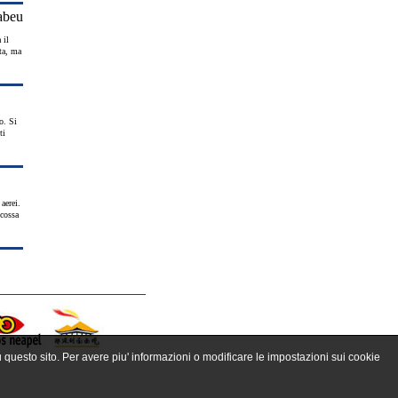
 il
ta, ma
o. Si
ti
aerei.
scossa
u questo sito. Per avere piu' informazioni o modificare le impostazioni sui cookie