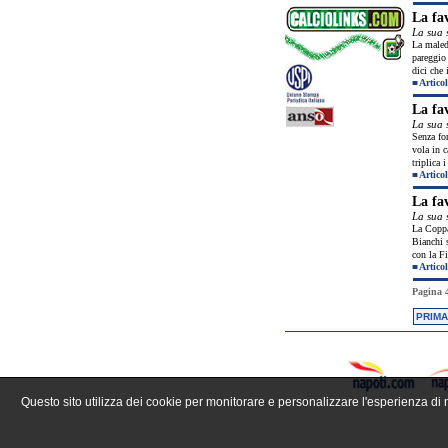
La fa
La sua 
La maled
pareggio
dici che 
■
Articol
La fa
La sua 
Senza for
vola in c
triplica 
■
Articol
La fa
La sua 
La Coppa 
Bianchi s
con la F
■
Articol
Pagina 4
PRIMA
Questo sito utilizza dei cookie per monitorare e personalizzare l'esperienza di n