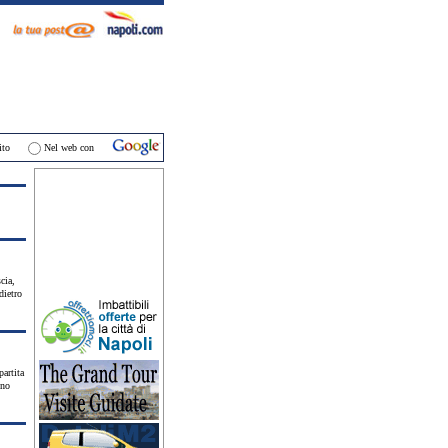
ti
ito
Nel web con
cia,
dietro
partita
ono