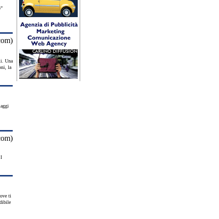
o”
li. Una
ni, la
iaggi
I
ove ti
dibile