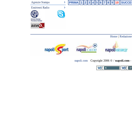
Agenzie Stampa
PRIMA
1
2
3
4
5
6
7
8
9
10
SUCCE
Emittenti Radio
Home
|
Redazione
napoli.com
Copyright 2006 © /
napoli.com
- 