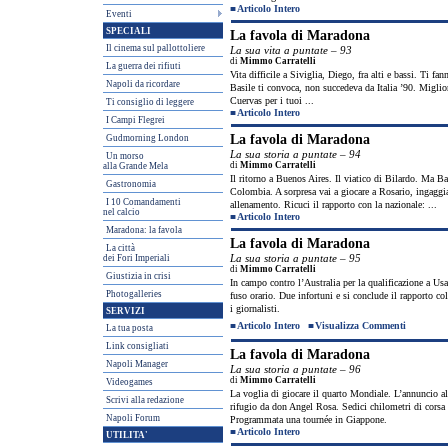
■
Articolo Intero
Eventi
SPECIALI
La favola di Maradona
Il cinema sul pallottoliere
La sua vita a puntate – 93
di
Mimmo Carratelli
La guerra dei rifiuti
Vita difficile a Siviglia, Diego, fra alti e bassi. Ti fa
Napoli da ricordare
Basile ti convoca, non succedeva da Italia ’90. Miglior
Cuervas per i tuoi ...
Ti consiglio di leggere
■
Articolo Intero
I Campi Flegrei
La favola di Maradona
Gudmorning London
La sua storia a puntate – 94
Un morso
di
Mimmo Carratelli
alla Grande Mela
Il ritorno a Buenos Aires. Il viatico di Bilardo. Ma Ba
Gastronomia
Colombia. A sorpresa vai a giocare a Rosario, ingaggi
I 10 Comandamenti
allenamento. Ricuci il rapporto con la nazionale: ...
nel calcio
■
Articolo Intero
Maradona: la favola
La favola di Maradona
La città
La sua storia a puntate – 95
dei Fori Imperiali
di
Mimmo Carratelli
Giustizia in crisi
In campo contro l’Australia per la qualificazione a Usa
Photogalleries
fuso orario. Due infortuni e si conclude il rapporto col
i giornalisti.
SERVIZI
■
Articolo Intero
■
Visualizza Commenti
La tua posta
Link consigliati
La favola di Maradona
Napoli Manager
La sua storia a puntate – 96
di
Mimmo Carratelli
Videogames
La voglia di giocare il quarto Mondiale. L’annuncio al
Scrivi alla redazione
rifugio da don Angel Rosa. Sedici chilometri di corsa 
Napoli Forum
Programmata una tournée in Giappone.
■
Articolo Intero
UTILITA'