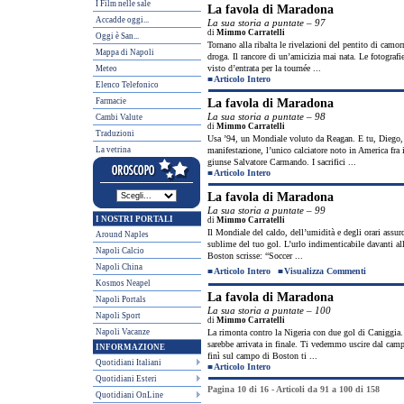
I Film nelle sale
La favola di Maradona
Accadde oggi...
La sua storia a puntate – 97
di
Mimmo Carratelli
Oggi è San...
Tornano alla ribalta le rivelazioni del pentito di camo
Mappa di Napoli
droga. Il rancore di un’amicizia mai nata. Le fotografi
visto d’entrata per la tournée ...
Meteo
■
Articolo Intero
Elenco Telefonico
Farmacie
La favola di Maradona
La sua storia a puntate – 98
Cambi Valute
di
Mimmo Carratelli
Traduzioni
Usa ’94, un Mondiale voluto da Reagan. E tu, Diego, eri
La vetrina
manifestazione, l’unico calciatore noto in America fra 
giunse Salvatore Carmando. I sacrifici ...
■
Articolo Intero
La favola di Maradona
La sua storia a puntate – 99
I NOSTRI PORTALI
di
Mimmo Carratelli
Il Mondiale del caldo, dell’umidità e degli orari assurd
Around Naples
sublime del tuo gol. L’urlo indimenticabile davanti all’
Napoli Calcio
Boston scrisse: “Soccer ...
Napoli China
■
Articolo Intero
■
Visualizza Commenti
Kosmos Neapel
La favola di Maradona
Napoli Portals
La sua storia a puntate – 100
Napoli Sport
di
Mimmo Carratelli
Napoli Vacanze
La rimonta contro la Nigeria con due gol di Caniggia. A
sarebbe arrivata in finale. Ti vedemmo uscire dal campo
INFORMAZIONE
finì sul campo di Boston ti ...
Quotidiani Italiani
■
Articolo Intero
Quotidiani Esteri
Pagina 10 di 16 - Articoli da 91 a 100 di 158
Quotidiani OnLine