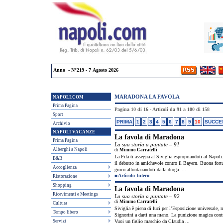
Anno - N°219 - 7 Agosto 2026
MARADONA LA FAVOLA
NAPOLI.COM
Prima Pagina
Pagina 10 di 16 - Articoli da 91 a 100 di 158
Sport
PRIMA
1
2
3
4
5
6
7
8
9
10
SUCCE
Archivio
NAPOLI VACANZE
La favola di Maradona
Prima Pagina
La sua storia a puntate – 91
Alberghi a Napoli
di
Mimmo Carratelli
La Fifa ti assegna al Siviglia espropriandoti al Napol
B&B
il debutto in amichevole contro il Bayern. Buona fortun
Accoglienza
gioco allontanandoti dalla droga. ...
■
Articolo Intero
Ristorazione
Shopping
La favola di Maradona
Ricevimenti e Meetings
La sua storia a puntate – 92
di
Mimmo Carratelli
Cultura
Siviglia è piena di luci per l’Esposizione universale,
Tempo libero
Signorini a darti una mano. La punizione magica contro
Servizi
Vuoi un figlio maschio da Claudia ...